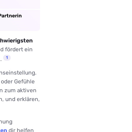
Partnerin
chwierigsten
d fördert ein
1
n.
enseinstellung.
 oder Gefühle
en zum aktiven
, und erklären,
ehung
gen
dir helfen