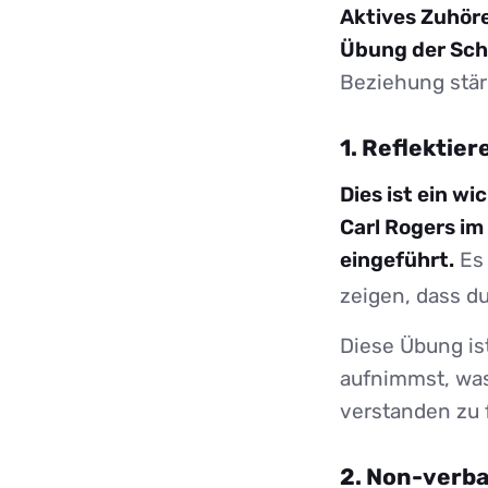
Aktives Zuhören
Übung der Schl
Beziehung stä
1. Reflektie
Dies ist ein w
Carl Rogers i
eingeführt.
Es 
zeigen, dass d
Diese Übung ist
aufnimmst, was 
verstanden zu 
2. Non-verb