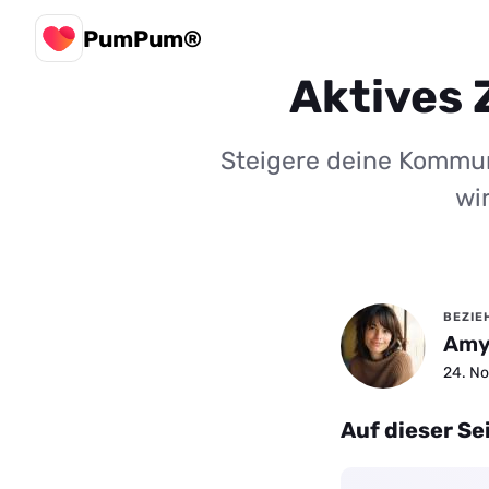
PumPum®
Aktives 
Steigere deine Kommun
wi
BEZIE
Amy
24. No
Auf dieser Se