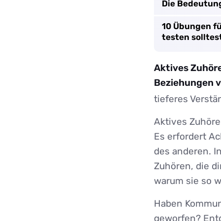
Die Bedeutung
10 Übungen fü
testen solltes
Aktives Zuhöre
Beziehungen v
tieferes Verst
Aktives Zuhören
Es erfordert A
des anderen. I
Zuhören, die d
warum sie so wi
Haben Kommuni
geworfen? Ent