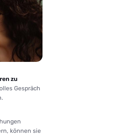
eren zu
olles Gespräch
n.
ehungen
ern, können sie