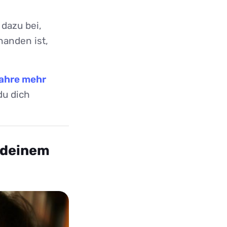
 dazu bei,
handen ist,
ahre mehr
du dich
t deinem