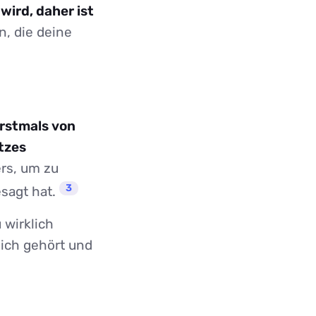
wird, daher ist
, die deine
erstmals von
tzes
rs, um zu
3
esagt hat.
 wirklich
sich gehört und