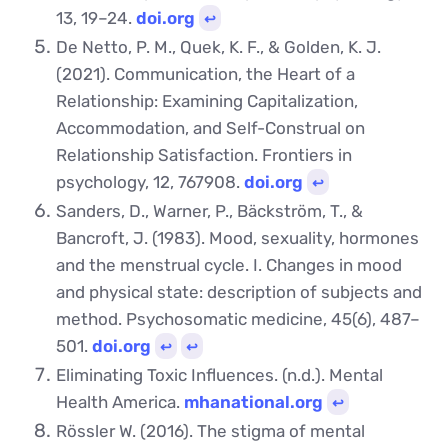
13, 19–24.
doi.org
↩︎
De Netto, P. M., Quek, K. F., & Golden, K. J.
(2021). Communication, the Heart of a
Relationship: Examining Capitalization,
Accommodation, and Self-Construal on
Relationship Satisfaction. Frontiers in
psychology, 12, 767908.
doi.org
↩︎
Sanders, D., Warner, P., Bäckström, T., &
Bancroft, J. (1983). Mood, sexuality, hormones
and the menstrual cycle. I. Changes in mood
and physical state: description of subjects and
method. Psychosomatic medicine, 45(6), 487–
501.
doi.org
↩︎
↩︎
Eliminating Toxic Influences. (n.d.). Mental
Health America.
mhanational.org
↩︎
Rössler W. (2016). The stigma of mental