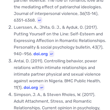
partner violence: The role of romantic love and
the mediating effect of patriarchal ideologies.
Journal of interpersonal violence, 36(13-14),
6351-6368.
↩︎
Luerssen, A., Jhita, G. J., & Ayduk, O. (2017).
Putting Yourself on the Line: Self-Esteem and
Expressing Affection in Romantic Relationships.
Personality & social psychology bulletin, 43(7),
940–956.
doi.org
↩︎
Antai, D. (2011). Controlling behavior, power
relations within intimate relationships and
intimate partner physical and sexual violence
against women in Nigeria. BMC Public Health,
11(1).
doi.org
↩︎
Simpson, J. A., & Steven Rholes, W. (2017).
Adult Attachment, Stress, and Romantic
Relationships. Current opinion in psychology,