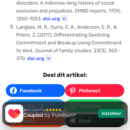
disorders: A millennia-long history of social
exclusion and prejudices. EMBO reports, 17(9),
1250–1253.
doi.org
↩︎
Langlais, M. R., Surra, C. A., Anderson, E. R., &
Priem, J. (2017). Differentiating Declining
Commitment and Breakup Using Commitment
to Wed. Journal of family studies, 23(3), 352–
370.
doi.org
↩︎
Deel dit artikel:
Facebook
Pinterest
Twitter / X
WhatsApp
Google Play
Installeer
Coupled
by PumPum®
Reddit
Email