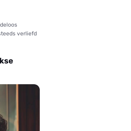
fdeloos
steeds verliefd
jkse