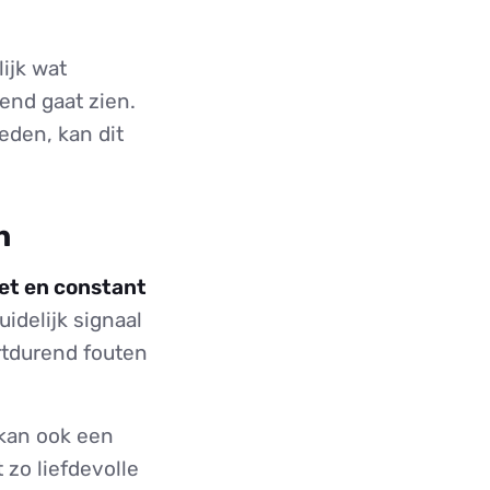
ijk wat
end gaat zien.
eden, kan dit
n
oet en constant
idelijk signaal
ortdurend fouten
 kan ook een
t zo liefdevolle