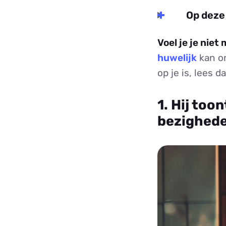
Op deze
Voel je je niet
huwelijk
kan on
op je is, lees 
1. Hij too
bezighed