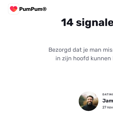
PumPum®
14 signal
Bezorgd dat je man miss
in zijn hoofd kunnen 
DATIN
Jam
27 nov