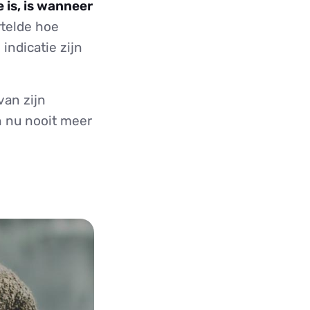
e is, is wanneer
rtelde hoe
indicatie zijn
van zijn
n nu nooit meer