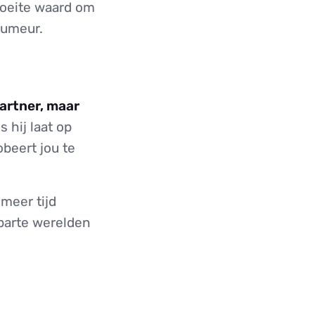
moeite waard om
humeur.
partner, maar
s hij laat op
obeert jou te
meer tijd
 aparte werelden
.