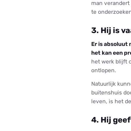
man verandert 
te onderzoeken
3. Hij is v
Er is absoluut
het kan een pr
het werk blijft 
ontlopen.
Natuurlijk kun
buitenshuis doo
leven, is het 
4. Hij ge