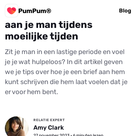
PumPum®
Hoe schrijf je een brief
Blog
aan je man tijdens
moeilijke tijden
Zit je man in een lastige periode en voel
je je wat hulpeloos? In dit artikel geven
we je tips over hoe je een brief aan hem
kunt schrijven die hem laat voelen dat je
er voor hem bent.
RELATIE EXPERT
Amy Clark
27 november 2023 • 6 minuten lezen