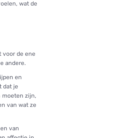
voelen, wat de
 voor de ene
de andere.
ijpen en
 dat je
 moeten zijn,
ren van wat ze
gen van
n affectie in