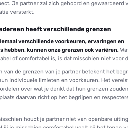
pect. Je partner zal zich gehoord en gewaardeerd 
atie versterkt.
iedereen heeft verschillende grenzen
llemaal verschillende voorkeuren, ervaringen en
s hebben, kunnen onze grenzen ook variëren.
Wat
bel of comfortabel is, is dat misschien niet voor 
n van de grenzen van je partner betekent het begr
n individuele limieten en voorkeuren. Het vereist
rdelen over wat je denkt dat hun grenzen zouden
n plaats daarvan richt op het begrijpen en respecte
misschien houdt je partner niet van openbare uitin
l jij je misschien comfortabel voelt bij het tonen va