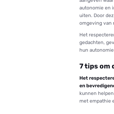
aangeven waar j
autonomie en i
uiten. Door de
omgeving van r
Het respectere
gedachten, gevo
hun autonomie 
7 tips om 
Het respectere
en bevredigend
kunnen helpen 
met empathie e