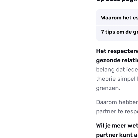
Waarom het es
7 tips om de g
Het respectere
gezonde relati
belang dat iede
theorie simpel 
grenzen.
Daarom hebben
partner te resp
Wil je meer we
partner kunt 