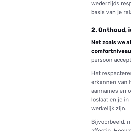
wederzijds res
basis van je rel
2. Onthoud, 
Net zoals we a
comfortniveau
persoon accepta
Het respectere
erkennen van hu
aannames en oo
loslaat en je i
werkelijk zijn.
Bijvoorbeeld, 
affectie. Hoewe