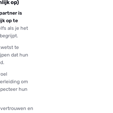
lijk op)
partner is
jk op te
fs als je het
begrijpt.
kwetst te
ijpen dat hun
d.
voel
verleiding om
specteer hun
n vertrouwen en