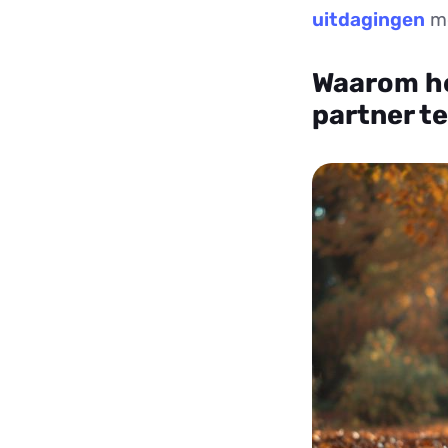
uitdagingen
me
Waarom he
partner t