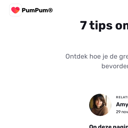
PumPum®
7 tips o
Ontdek hoe je de gre
bevorder
RELAT
Amy
29 nov
Op deze pagi