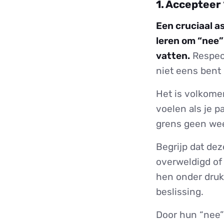
1. Accepteer 
Een cruciaal a
leren om “nee”
vatten.
Respect
niet eens bent 
Het is volkome
voelen als je p
grens geen wee
Begrijp dat de
overweldigd of 
hen onder druk
beslissing.
Door hun “nee”