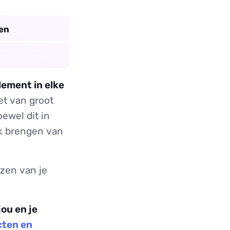
ren
lement in elke
t van groot
ewel dit in
ijk brengen van
zen van je
ou en je
cten en