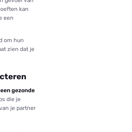
en gevoel van
hoeften kan
je een
id om hun
at zien dat je
ecteren
m een gezonde
s die je
van je partner