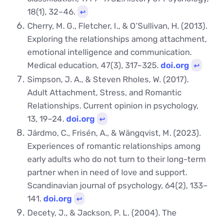
18(1), 32–46.
↩︎
Cherry, M. G., Fletcher, I., & O’Sullivan, H. (2013).
Exploring the relationships among attachment,
emotional intelligence and communication.
Medical education, 47(3), 317–325.
doi.org
↩︎
Simpson, J. A., & Steven Rholes, W. (2017).
Adult Attachment, Stress, and Romantic
Relationships. Current opinion in psychology,
13, 19–24.
doi.org
↩︎
Järdmo, C., Frisén, A., & Wängqvist, M. (2023).
Experiences of romantic relationships among
early adults who do not turn to their long-term
partner when in need of love and support.
Scandinavian journal of psychology, 64(2), 133–
141.
doi.org
↩︎
Decety, J., & Jackson, P. L. (2004). The