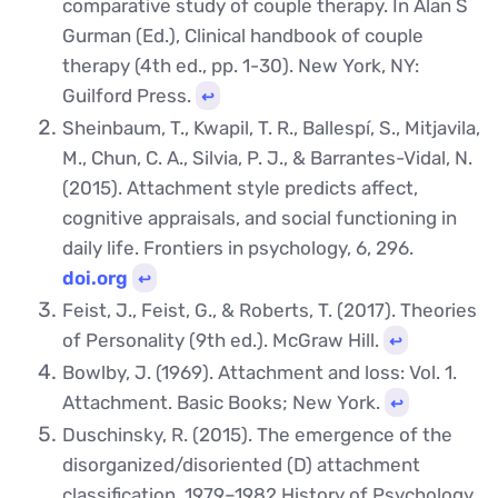
comparative study of couple therapy. In Alan S
Gurman (Ed.), Clinical handbook of couple
therapy (4th ed., pp. 1-30). New York, NY:
Guilford Press.
↩︎
Sheinbaum, T., Kwapil, T. R., Ballespí, S., Mitjavila,
M., Chun, C. A., Silvia, P. J., & Barrantes-Vidal, N.
(2015). Attachment style predicts affect,
cognitive appraisals, and social functioning in
daily life. Frontiers in psychology, 6, 296.
doi.org
↩︎
Feist, J., Feist, G., & Roberts, T. (2017). Theories
of Personality (9th ed.). McGraw Hill.
↩︎
Bowlby, J. (1969). Attachment and loss: Vol. 1.
Attachment. Basic Books; New York.
↩︎
Duschinsky, R. (2015). The emergence of the
disorganized/disoriented (D) attachment
classification, 1979–1982.History of Psychology,