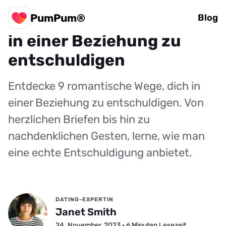
PumPum®
9 romantische Wege, sich
Blog
in einer Beziehung zu
entschuldigen
Entdecke 9 romantische Wege, dich in
einer Beziehung zu entschuldigen. Von
herzlichen Briefen bis hin zu
nachdenklichen Gesten, lerne, wie man
eine echte Entschuldigung anbietet.
DATING-EXPERTIN
Janet Smith
24. November, 2023 • 6 Minuten Lesezeit