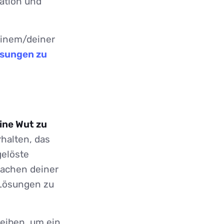
ation und
deinem/deiner
ösungen zu
ine Wut zu
halten, das
gelöste
sachen deiner
d Lösungen zu
reiben, um ein