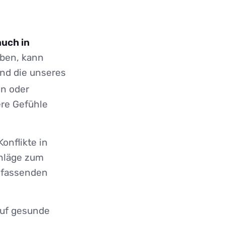
auch in
ben, kann
nd die unseres
en oder
ere Gefühle
onflikte in
chläge zum
fassenden
 auf gesunde