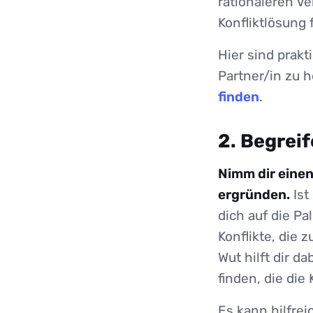
rationaleren V
Konfliktlösung 
Hier sind prakt
Partner/in zu h
finden
.
2. Begreif
Nimm dir einen
ergründen.
Ist
dich auf die Pa
Konflikte, die
Wut hilft dir d
finden, die di
Es kann hilfre