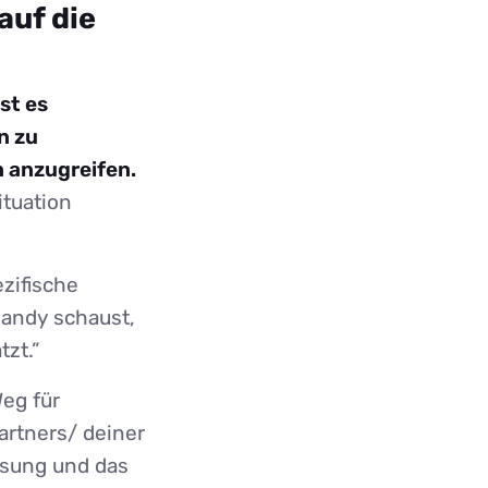
auf die
st es
n zu
n anzugreifen.
ituation
ezifische
Handy schaust,
tzt.”
Weg für
rtners/ deiner
ösung und das