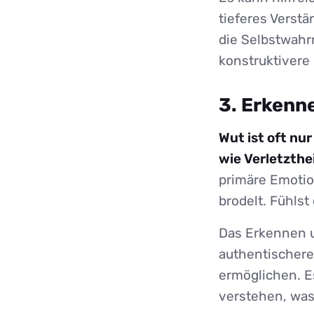
tieferes Verstä
die Selbstwahr
konstruktivere 
3. Erkenn
Wut ist oft nu
wie Verletzthe
primäre Emotio
brodelt. Fühlst
Das Erkennen u
authentischere
ermöglichen. E
verstehen, was