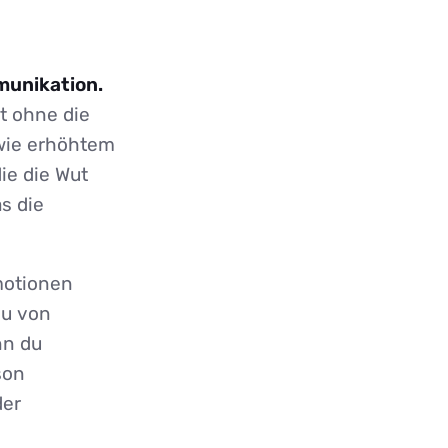
munikation.
t ohne die
wie erhöhtem
ie die Wut
s die
Emotionen
du von
nn du
son
der