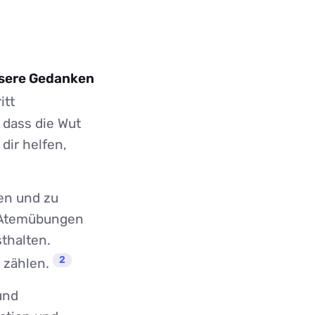
unsere Gedanken
itt
 dass die Wut
dir helfen,
nen und zu
e Atemübungen
thalten.
2
 zählen.
und