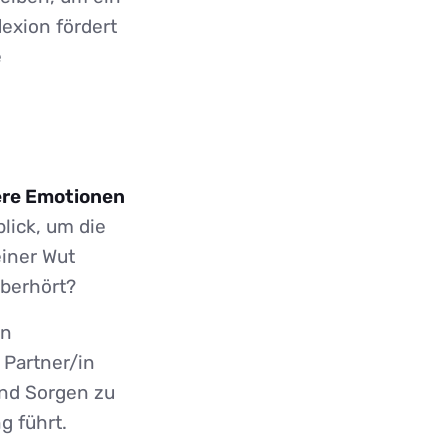
lexion fördert
e
fere Emotionen
lick, um die
einer Wut
überhört?
in
 Partner/in
und Sorgen zu
g führt.