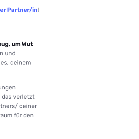
er Partner/in
!
eug, um Wut
n und
 es, deinem
nungen
 das verletzt
tners/ deiner
Raum für den