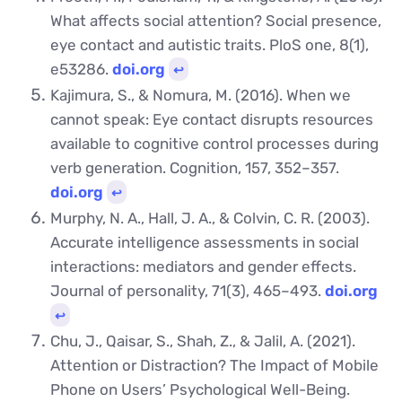
What affects social attention? Social presence,
eye contact and autistic traits. PloS one, 8(1),
e53286.
doi.org
↩︎
Kajimura, S., & Nomura, M. (2016). When we
cannot speak: Eye contact disrupts resources
available to cognitive control processes during
verb generation. Cognition, 157, 352–357.
doi.org
↩︎
Murphy, N. A., Hall, J. A., & Colvin, C. R. (2003).
Accurate intelligence assessments in social
interactions: mediators and gender effects.
Journal of personality, 71(3), 465–493.
doi.org
↩︎
Chu, J., Qaisar, S., Shah, Z., & Jalil, A. (2021).
Attention or Distraction? The Impact of Mobile
Phone on Users’ Psychological Well-Being.