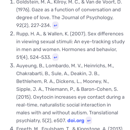
Goldstein, M. A., Kilroy, M. C., & Van de Voort, D.
(1976). Gaze as a function of conversation and
degree of love. The Journal of Psychology,
92(2), 227-234.
↩︎
Rupp, H. A., & Wallen, K. (2007). Sex differences
in viewing sexual stimuli: An eye-tracking study
in men and women. Hormones and behavior,
51(4), 524-533.
↩︎
Auyeung, B., Lombardo, M. V., Heinrichs, M.,
Chakrabarti, B., Sule, A., Deakin, J. B.,
Bethlehem, R. A., Dickens, L., Mooney, N.,
Sipple, J. A., Thiemann, P., & Baron-Cohen, S.
(2015). Oxytocin increases eye contact during a
real-time, naturalistic social interaction in
males with and without autism. Translational
psychiatry, 5(2), e507.
doi.org
↩︎
Freeth, M., Foulsham, T., & Kingstone, A. (2013).