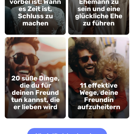
vorbei ist: Wann
Ehemann zu
es Zeit ist,
sein und eine
Schluss zu
glückliche Ehe
machen
zu führen
20 süße Dinge,
die du für
11 effektive
deinen Freund
Wege, deine
tun kannst, die
Freundin
er lieben wird
aufzuheitern