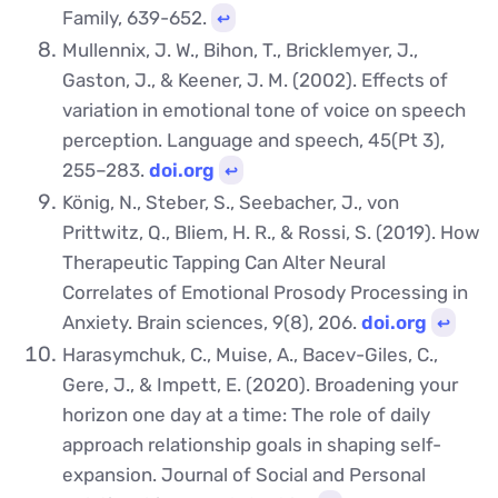
Family, 639-652.
↩︎
Mullennix, J. W., Bihon, T., Bricklemyer, J.,
Gaston, J., & Keener, J. M. (2002). Effects of
variation in emotional tone of voice on speech
perception. Language and speech, 45(Pt 3),
255–283.
doi.org
↩︎
König, N., Steber, S., Seebacher, J., von
Prittwitz, Q., Bliem, H. R., & Rossi, S. (2019). How
Therapeutic Tapping Can Alter Neural
Correlates of Emotional Prosody Processing in
Anxiety. Brain sciences, 9(8), 206.
doi.org
↩︎
Harasymchuk, C., Muise, A., Bacev-Giles, C.,
Gere, J., & Impett, E. (2020). Broadening your
horizon one day at a time: The role of daily
approach relationship goals in shaping self-
expansion. Journal of Social and Personal