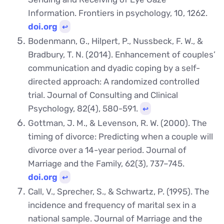
Information. Frontiers in psychology, 10, 1262.
doi.org
↩︎
Bodenmann, G., Hilpert, P., Nussbeck, F. W., &
Bradbury, T. N. (2014). Enhancement of couples’
communication and dyadic coping by a self-
directed approach: A randomized controlled
trial. Journal of Consulting and Clinical
Psychology, 82(4), 580-591.
↩︎
Gottman, J. M., & Levenson, R. W. (2000). The
timing of divorce: Predicting when a couple will
divorce over a 14-year period. Journal of
Marriage and the Family, 62(3), 737–745.
doi.org
↩︎
Call, V., Sprecher, S., & Schwartz, P. (1995). The
incidence and frequency of marital sex in a
national sample. Journal of Marriage and the