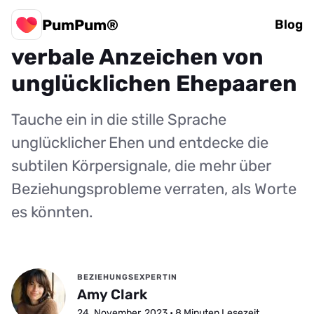
PumPum®
10 verräterische non-
Blog
verbale Anzeichen von
unglücklichen Ehepaaren
Tauche ein in die stille Sprache
unglücklicher Ehen und entdecke die
subtilen Körpersignale, die mehr über
Beziehungsprobleme verraten, als Worte
es könnten.
BEZIEHUNGSEXPERTIN
Amy Clark
24. November, 2023 • 8 Minuten Lesezeit