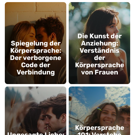
Die Kunst der
Spiegelung der
Anziehung:
Körpersprache:
Verständnis
Der verborgene
der
Code der
Körpersprache
Verbindung
von Frauen
Körpersprache
Ungesagte Liebe:
101: Verstehe