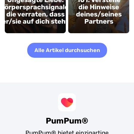
Körpersprachsignale,
die Hinweise
die verraten, dass
deines/seines
er/sie auf dich steht
Partners
Alle Artikel durchsuchen
PumPum®
PumPum® bietet einzigartige