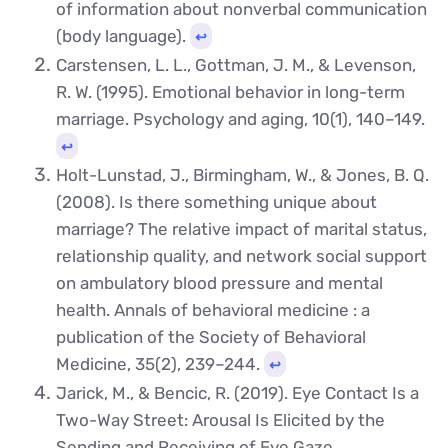
of information about nonverbal communication
(body language).
↩︎
Carstensen, L. L., Gottman, J. M., & Levenson,
R. W. (1995). Emotional behavior in long-term
marriage. Psychology and aging, 10(1), 140–149.
↩︎
Holt-Lunstad, J., Birmingham, W., & Jones, B. Q.
(2008). Is there something unique about
marriage? The relative impact of marital status,
relationship quality, and network social support
on ambulatory blood pressure and mental
health. Annals of behavioral medicine : a
publication of the Society of Behavioral
Medicine, 35(2), 239–244.
↩︎
Jarick, M., & Bencic, R. (2019). Eye Contact Is a
Two-Way Street: Arousal Is Elicited by the
Sending and Receiving of Eye Gaze